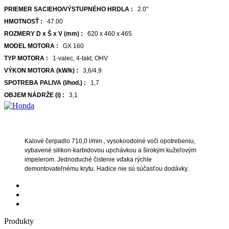
PRIEMER SACIEHO/VÝSTUPNÉHO HRDLA :
2.0''
HMOTNOSŤ :
47.00
ROZMERY D x Š x V (mm) :
620 x 460 x 465
MODEL MOTORA :
GX 160
TYP MOTORA :
1-valec, 4-takt, OHV
VÝKON MOTORA (kW/k) :
3,6/4,9
SPOTREBA PALIVA (l/hod.) :
1,7
OBJEM NÁDRŽE (l) :
3,1
Kalové čerpadlo 710,0 l/min., vysokoodolné voči opotrebeniu,
vybavené silikon-karbidovou upchávkou a širokým kužeľovým
impelerom. Jednoduché čistenie vďaka rýchle
demontovateľnému krytu. Hadice nie sú súčasťou dodávky.
Produkty