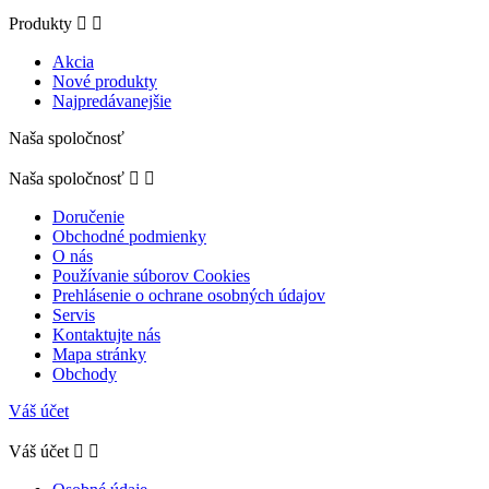
Produkty


Akcia
Nové produkty
Najpredávanejšie
Naša spoločnosť
Naša spoločnosť


Doručenie
Obchodné podmienky
O nás
Používanie súborov Cookies
Prehlásenie o ochrane osobných údajov
Servis
Kontaktujte nás
Mapa stránky
Obchody
Váš účet
Váš účet

