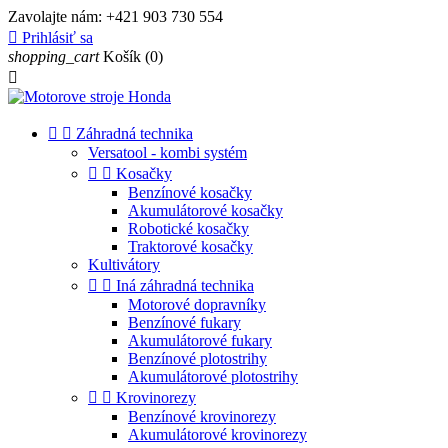
Zavolajte nám:
+421 903 730 554

Prihlásiť sa
shopping_cart
Košík
(0)



Záhradná technika
Versatool - kombi systém


Kosačky
Benzínové kosačky
Akumulátorové kosačky
Robotické kosačky
Traktorové kosačky
Kultivátory


Iná záhradná technika
Motorové dopravníky
Benzínové fukary
Akumulátorové fukary
Benzínové plotostrihy
Akumulátorové plotostrihy


Krovinorezy
Benzínové krovinorezy
Akumulátorové krovinorezy