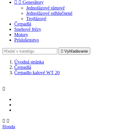


Generátory
Jednofázové rámové
Jednofázové odhlučnené
Trojfázové
Čerpadlá
Snehové frézy
Motory
Príslušenstvo

Vyhľadávanie
Úvodná stránka
Čerpadlá
Čerpadlo kalové WT 20



Honda