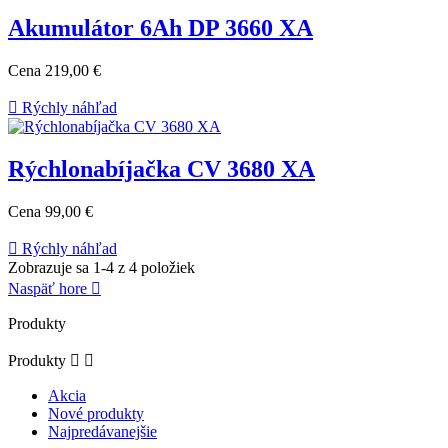
Akumulátor 6Ah DP 3660 XA
Cena
219,00 €

Rýchly náhľad
Rýchlonabíjačka CV 3680 XA
Cena
99,00 €

Rýchly náhľad
Zobrazuje sa 1-4 z 4 položiek
Naspäť hore

Produkty
Produkty


Akcia
Nové produkty
Najpredávanejšie