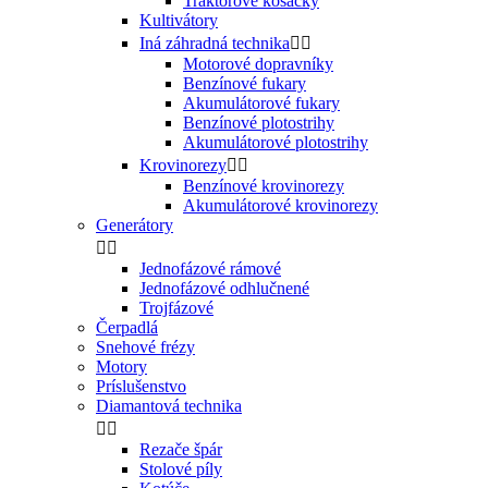
Traktorové kosačky
Kultivátory
Iná záhradná technika


Motorové dopravníky
Benzínové fukary
Akumulátorové fukary
Benzínové plotostrihy
Akumulátorové plotostrihy
Krovinorezy


Benzínové krovinorezy
Akumulátorové krovinorezy
Generátory


Jednofázové rámové
Jednofázové odhlučnené
Trojfázové
Čerpadlá
Snehové frézy
Motory
Príslušenstvo
Diamantová technika


Rezače špár
Stolové píly