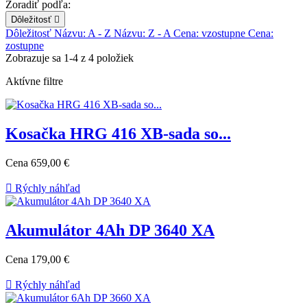
Zoradiť podľa:
Dôležitosť

Dôležitosť
Názvu: A - Z
Názvu: Z - A
Cena: vzostupne
Cena:
zostupne
Zobrazuje sa 1-4 z 4 položiek
Aktívne filtre
Kosačka HRG 416 XB-sada so...
Cena
659,00 €

Rýchly náhľad
Akumulátor 4Ah DP 3640 XA
Cena
179,00 €

Rýchly náhľad