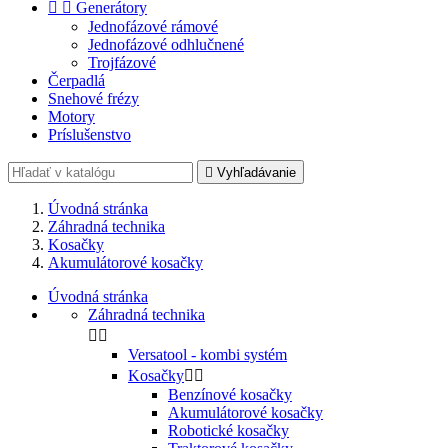


Generátory
Jednofázové rámové
Jednofázové odhlučnené
Trojfázové
Čerpadlá
Snehové frézy
Motory
Príslušenstvo

Vyhľadávanie
Úvodná stránka
Záhradná technika
Kosačky
Akumulátorové kosačky
Úvodná stránka
Záhradná technika


Versatool - kombi systém
Kosačky


Benzínové kosačky
Akumulátorové kosačky
Robotické kosačky