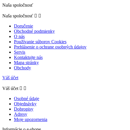
Naša spoločnosť
Naša spoločnosť


Doručenie
Obchodné podmienky
O nás
Používanie súborov Cookies
Prehlásenie o ochrane osobných údajov
Servis
Kontaktujte nás
Mapa stránky
Obchody
Váš účet
Váš účet


Osobné údaje
Objednávky
Dobropisy
Adresy
Moje upozornenia
Informácie o e-shope