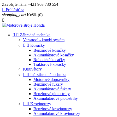
Zavolajte nám:
+421 903 730 554

Prihlásiť sa
shopping_cart
Košík
(0)



Záhradná technika
Versatool - kombi systém


Kosačky
Benzínové kosačky
Akumulátorové kosačky
Robotické kosačky
Traktorové kosačky
Kultivátory


Iná záhradná technika
Motorové dopravníky
Benzínové fukary
Akumulátorové fukary
Benzínové plotostrihy
Akumulátorové plotostrihy


Krovinorezy
Benzínové krovinorezy
Akumulátorové krovinorezy