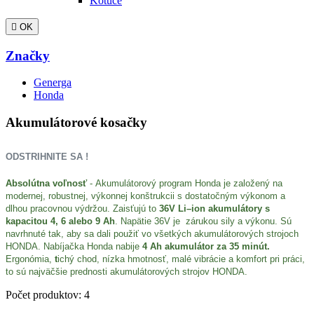
Kotúče

OK
Značky
Generga
Honda
Akumulátorové kosačky
ODSTRIHNITE SA !
Absolútna voľnosť
- Akumulátorový program Honda je založený na
modernej, robustnej, výkonnej konštrukcii
s dostatočným výkonom a
dlhou pracovnou výdržou.
Zaisťujú to
36V Li–ion akumulátory s
kapacitou 4, 6 alebo 9 Ah
. Napätie 36V je
zárukou sily a výkonu
.
Sú
navrhnuté tak, aby sa dali použiť vo všetkých akumulátorových strojoch
HONDA. Nabíjačka Honda nabije
4 Ah akumulátor za 35 minút.
Ergonómia,
t
ichý chod
, nízka hmotnosť, malé vibrácie a
komfort pri práci
,
to sú najväčšie prednosti akumulátorových strojov HONDA.
Počet produktov: 4