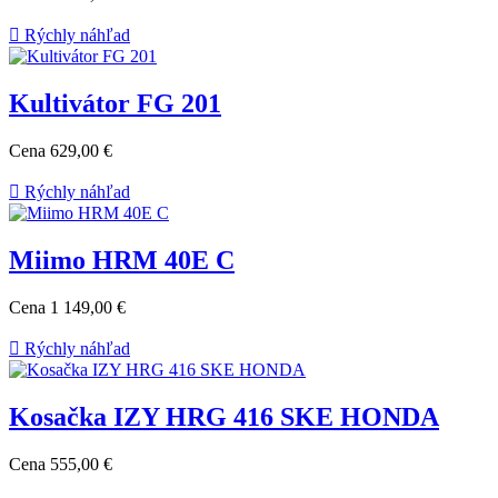

Rýchly náhľad
Kultivátor FG 201
Cena
629,00 €

Rýchly náhľad
Miimo HRM 40E C
Cena
1 149,00 €

Rýchly náhľad
Kosačka IZY HRG 416 SKE HONDA
Cena
555,00 €