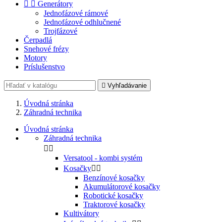


Generátory
Jednofázové rámové
Jednofázové odhlučnené
Trojfázové
Čerpadlá
Snehové frézy
Motory
Príslušenstvo

Vyhľadávanie
Úvodná stránka
Záhradná technika
Úvodná stránka
Záhradná technika


Versatool - kombi systém
Kosačky


Benzínové kosačky
Akumulátorové kosačky
Robotické kosačky
Traktorové kosačky
Kultivátory