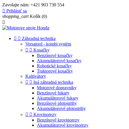
Zavolajte nám:
+421 903 730 554

Prihlásiť sa
shopping_cart
Košík
(0)



Záhradná technika
Versatool - kombi systém


Kosačky
Benzínové kosačky
Akumulátorové kosačky
Robotické kosačky
Traktorové kosačky
Kultivátory


Iná záhradná technika
Motorové dopravníky
Benzínové fukary
Akumulátorové fukary
Benzínové plotostrihy
Akumulátorové plotostrihy


Krovinorezy
Benzínové krovinorezy
Akumulátorové krovinorezy