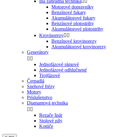
Iná záhradná technika


Motorové dopravníky
Benzínové fukary
Akumulátorové fukary
Benzínové plotostrihy
Akumulátorové plotostrihy
Krovinorezy


Benzínové krovinorezy
Akumulátorové krovinorezy
Generátory


Jednofázové rámové
Jednofázové odhlučnené
Trojfázové
Čerpadlá
Snehové frézy
Motory
Príslušenstvo
Diamantová technika


Rezače špár
Stolové píly
Kotúče